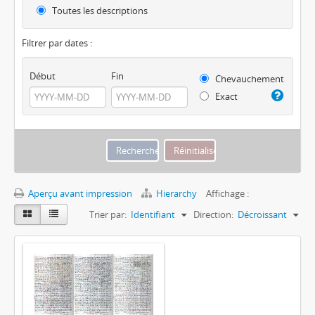
Toutes les descriptions
Filtrer par dates :
Début
Fin
Chevauchement
Exact
Aperçu avant impression
Hierarchy
Affichage :
Trier par:
Identifiant
Direction:
Décroissant