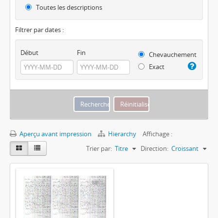
Toutes les descriptions
Filtrer par dates :
Début
Fin
Chevauchement
Exact
Aperçu avant impression
Hierarchy
Affichage :
Trier par:
Titre
Direction:
Croissant