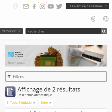
Ouverture de session
Parcourir
Atom del ANM
Filtres
Affichage de 2 résultats
Description archivistique
El Topo Blindado
Série