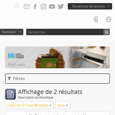
Ouverture de session
Parcourir
Atom del ANM
Filtres
Affichage de 2 résultats
Description archivistique
Colección El Topo Blindado
Série