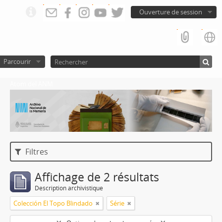
Ouverture de session
Parcourir
Atom del ANM
Filtres
Affichage de 2 résultats
Description archivistique
Colección El Topo Blindado
Série