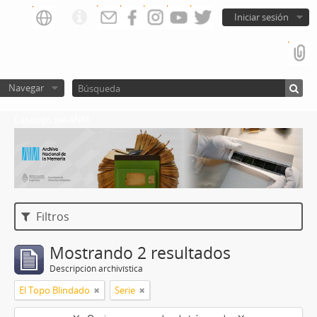
Iniciar sesión
Navegar
Catalogo del ANM
Filtros
Mostrando 2 resultados
Descripción archivística
El Topo Blindado
Serie