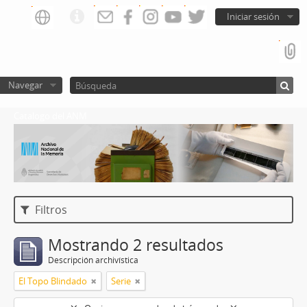
Iniciar sesión
Navegar
Catalogo del ANM
Filtros
Mostrando 2 resultados
Descripción archivística
El Topo Blindado
Serie