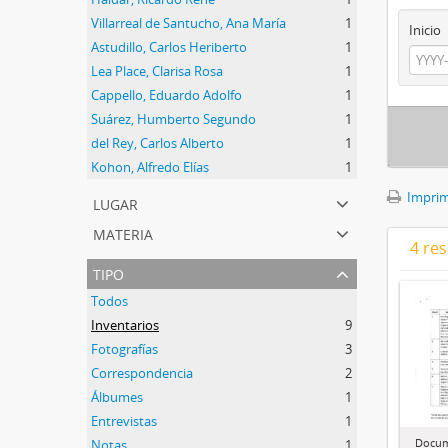
Villarreal de Santucho, Ana María
1
Inicio
Astudillo, Carlos Heriberto
1
Lea Place, Clarisa Rosa
1
Cappello, Eduardo Adolfo
1
Suárez, Humberto Segundo
1
del Rey, Carlos Alberto
1
Kohon, Alfredo Elías
1
Imprimi
lugar
materia
4 res
tipo
Todos
Inventarios
9
Fotografías
3
Correspondencia
2
Álbumes
1
Entrevistas
1
Docum
Notas
1