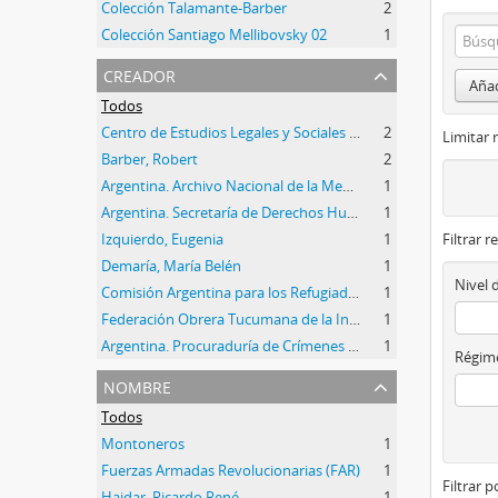
Colección Talamante-Barber
2
Colección Santiago Mellibovsky 02
1
creador
Añad
Todos
Centro de Estudios Legales y Sociales (CELS)
2
Limitar 
Barber, Robert
2
Argentina. Archivo Nacional de la Memoria (ANM)
1
Argentina. Secretaría de Derechos Humanos de la Nación (SDH)
1
Izquierdo, Eugenia
1
Filtrar r
Demaría, María Belén
1
Nivel 
Comisión Argentina para los Refugiados (CAREF)
1
Federación Obrera Tucumana de la Industria Azucarera (FOTIA)
1
Argentina. Procuraduría de Crímenes contra la Humanidad de la Procuración General de la Nación
1
Régime
nombre
Todos
Montoneros
1
Fuerzas Armadas Revolucionarias (FAR)
1
Filtrar 
Haidar, Ricardo René
1