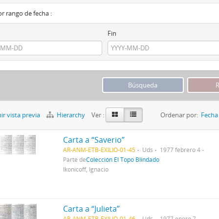
por rango de fecha :
Fin
r vista previa
Hierarchy
Ver :
Ordenar por:
Fecha 
Carta a “Saverio”
AR-ANM-ETB-EXILIO-01-45
Uds
1977 febrero 4
Parte de
Colección El Topo Blindado
Ikonicoff, Ignacio
Carta a “Julieta”
AR-ANM-ETB-EXILIO-01-46
Uds
1977 enero 7