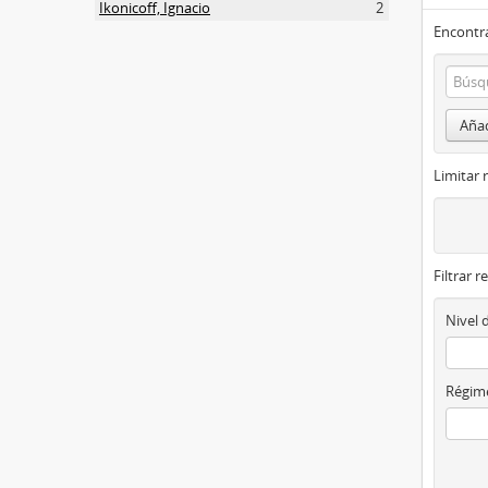
Ikonicoff, Ignacio
2
Encontra
Añad
Limitar 
Filtrar r
Nivel 
Régime