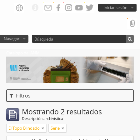
Iniciar sesión
Navegar
Catalogo del ANM
Filtros
Mostrando 2 resultados
Descripción archivística
El Topo Blindado
Serie