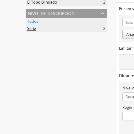
El Topo Blindado
2
Encontra
nivel de descripción
Todos
Serie
2
Añad
Limitar 
Filtrar r
Nivel 
Régime