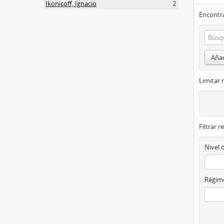
Ikonicoff, Ignacio
2
Encontra
Añad
Limitar 
Filtrar r
Nivel 
Régime