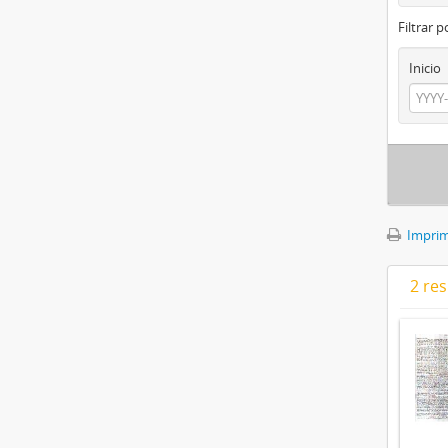
Filtrar 
Inicio
Imprimi
2 res