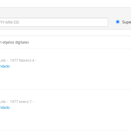
Supe
 objetos digitales
Uds
1977 febrero 4
indado
Uds
1977 enero 7
indado