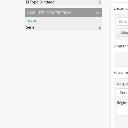
El Topo Blindado
2
Encontra
nivel de descripción
Todos
Serie
2
Añad
Limitar 
Filtrar r
Nivel 
Régime