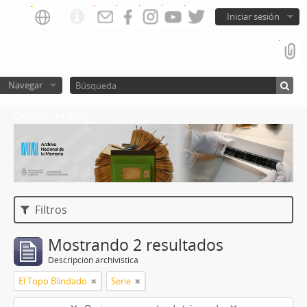
Iniciar sesión
Navegar
Catalogo del ANM
Filtros
Mostrando 2 resultados
Descripción archivística
El Topo Blindado
Serie