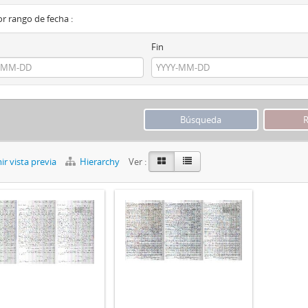
por rango de fecha :
Fin
r vista previa
Hierarchy
Ver :