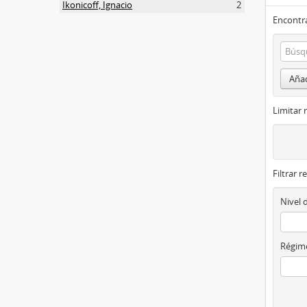
Ikonicoff, Ignacio
2
Encontra
Añad
Limitar 
Filtrar r
Nivel 
Régime