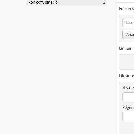
Ikonicoff, Ignacio
2
Encontra
Añad
Limitar 
Filtrar r
Nivel 
Régime