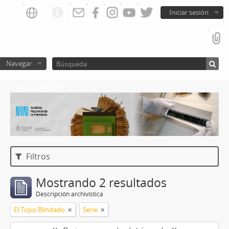
Iniciar sesión
Navegar
Catalogo del ANM
Filtros
Mostrando 2 resultados
Descripción archivística
El Topo Blindado
Serie