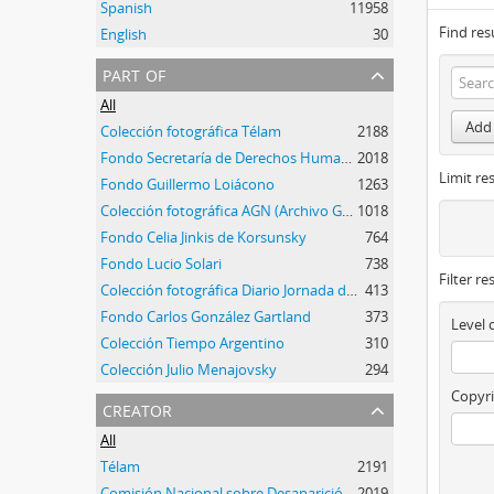
Spanish
11958
Find res
English
30
part of
All
Add 
Colección fotográfica Télam
2188
Fondo Secretaría de Derechos Humanos de la Nación
2018
Limit res
Fondo Guillermo Loiácono
1263
Colección fotográfica AGN (Archivo General de la Nación)
1018
Fondo Celia Jinkis de Korsunsky
764
Fondo Lucio Solari
738
Filter re
Colección fotográfica Diario Jornada de Chubut
413
Fondo Carlos González Gartland
373
Level 
Colección Tiempo Argentino
310
Colección Julio Menajovsky
294
Copyri
creator
All
Télam
2191
Comisión Nacional sobre Desaparición de Personas (CONADEP)
2019