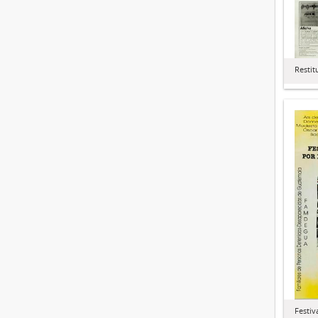
Restit
Festiv