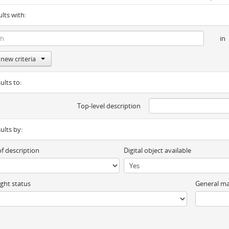
ults with:
in
new criteria
ults to:
Top-level description
sults by:
of description
Digital object available
ght status
General ma