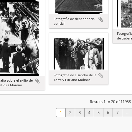
Fotografía de dependencia
policial
Fotografí
de trabaj
Fotografía de Lisandro de la
Torre y Luciano Molinas
afía sobre el exilio de
l Ruiz Moreno
Results 1 to 20 of 11958
1
2
3
4
5
6
7
...