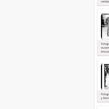
verdad
Fotogra
durant
Arturo
Fotogr
y Reni