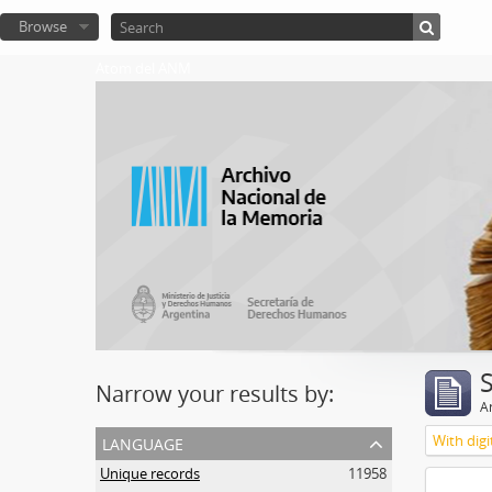
Browse
Atom del ANM
Narrow your results by:
Ar
language
With digi
Unique records
11958