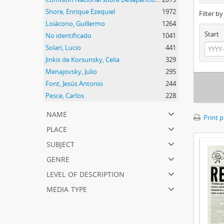
Shore, Enrique Ezequiel
1972
Filter b
Loiácono, Guillermo
1264
Start
No identificado
1041
Solari, Lucio
441
Jinkis de Korsunsky, Celia
329
Menajovsky, Julio
295
Font, Jesús Antonio
244
Pesce, Carlos
228
name
Print 
place
subject
genre
level of description
media type