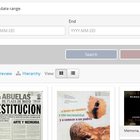
y date range:
End
preview
Hierarchy
View:
Memoria, 