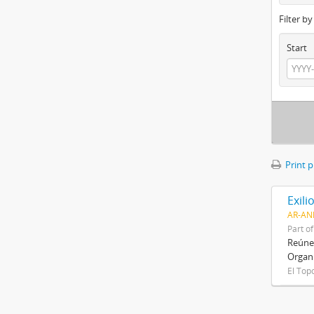
Filter b
Start
Print 
Exili
AR-AN
Part o
Reúne 
Organi
El Top