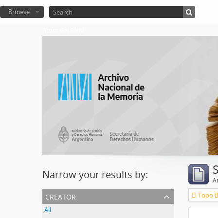
Browse
Atom del ANM
Narrow your results by:
Ar
creator
El Topo 
All