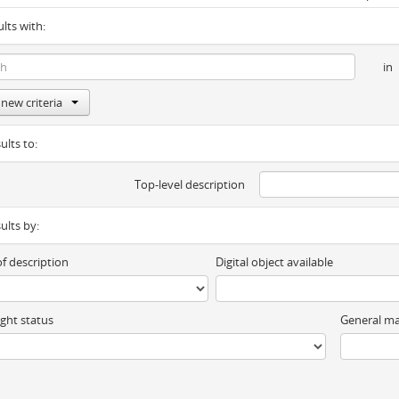
ults with:
in
new criteria
ults to:
Top-level description
sults by:
of description
Digital object available
ght status
General ma