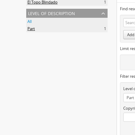
El Topo Blindado
1
Find res
level of description
All
Part
1
Add 
Limit res
Filter re
Level 
Copyri