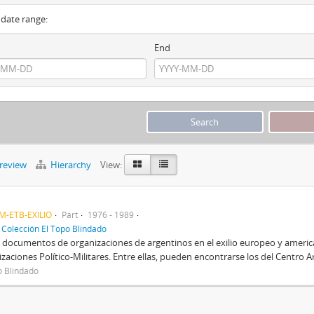
y date range:
End
preview
Hierarchy
View:
o
M-ETB-EXILIO
Part
1976 - 1989
f
Colección El Topo Blindado
documentos de organizaciones de argentinos en el exilio europeo y americ
zaciones Político-Militares. Entre ellas, pueden encontrarse los del Centro
o Blindado