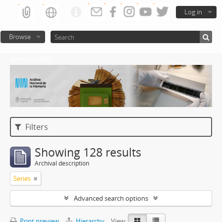
Log in
Browse
Atom del ANM
Filters
Showing 128 results
Archival description
Series
Advanced search options
Print preview
Hierarchy
View: