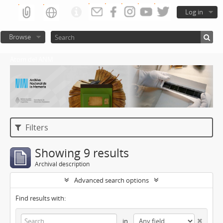
Log in
Browse
Atom del ANM
Filters
Showing 9 results
Archival description
Advanced search options
Find results with:
in