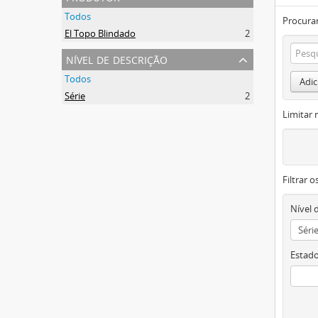
Todos
Procurar
El Topo Blindado
2
nível de descrição
Todos
Adic
Série
2
Limitar 
Filtrar 
Nível 
Estado