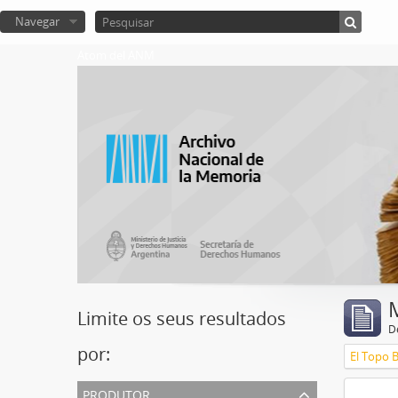
Navegar
Atom del ANM
Limite os seus resultados
D
por:
El Topo 
produtor