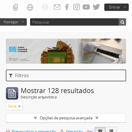
Entrar
Navegar
Atom del ANM
Filtros
Mostrar 128 resultados
Descrição arquivística
Série
Opções de pesquisa avançada
Previsualizar a impressão
Hierarchy
Ver: