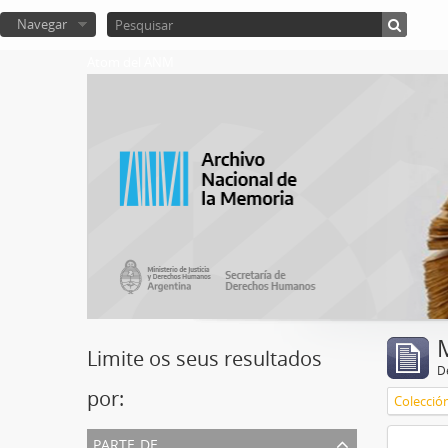
Navegar
Atom del ANM
Limite os seus resultados
D
por:
Colecció
parte de