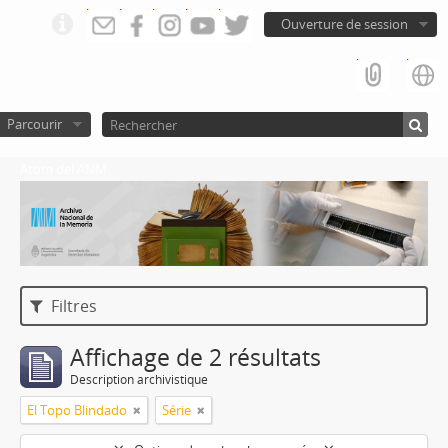
Ouverture de session
Parcourir
Atom del ANM
Filtres
Affichage de 2 résultats
Description archivistique
El Topo Blindado
Série