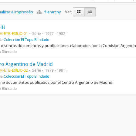
alizar a impressão
Hierarchy
Ver:
HU
M-ETB-EXILIO-01
Série
1977 - 1982
de
Colección El Topo Blindado
 distintos documentos y publicaciones elaborados por la Comisión Argent
o Blindado
ro Argentino de Madrid
M-ETB-EXILIO-02
Série
1979 - 1981
de
Colección El Topo Blindado
ne documentos publicados por el Centro Argentino de Madrid.
o Blindado