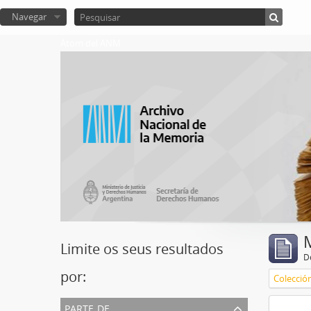
Navegar
Atom del ANM
Limite os seus resultados
D
por:
Colecció
parte de