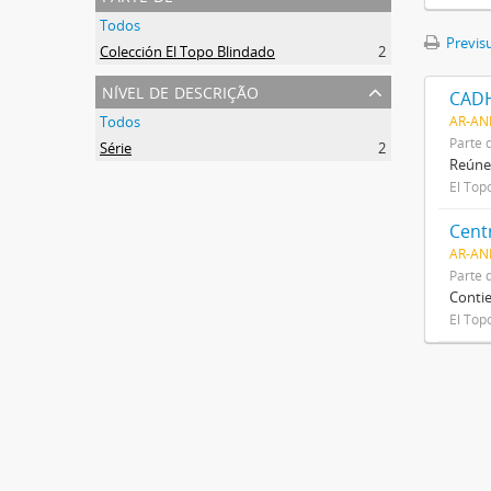
Todos
Previsu
Colección El Topo Blindado
2
nível de descrição
CAD
Todos
AR-AN
Parte 
Série
2
Reúne
El Top
Cent
AR-AN
Parte 
Contie
El Top