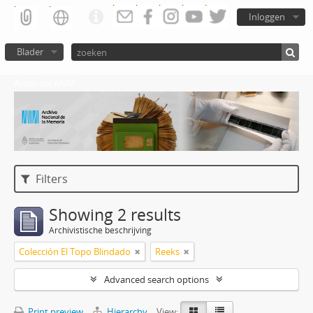
Inloggen
Blader
Atom del ANM
Filters
Showing 2 results
Archivistische beschrijving
Colección El Topo Blindado
Reeks
Advanced search options
Print preview
Hierarchy
View: