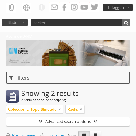
Inloggen
Blader
Atom del ANM
Filters
Showing 2 results
Archivistische beschrijving
Colección El Topo Blindado
Reeks
Advanced search options
Print preview
Hierarchy
View: