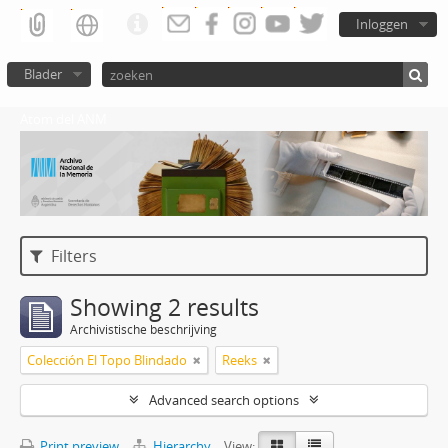
Inloggen
Blader
Atom del ANM
Filters
Showing 2 results
Archivistische beschrijving
Colección El Topo Blindado
Reeks
Advanced search options
Print preview
Hierarchy
View: