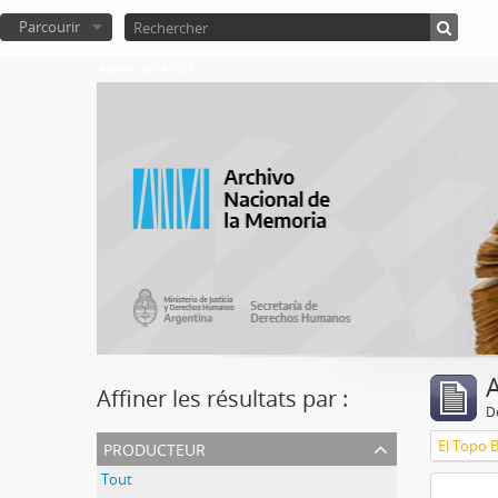
Parcourir
Atom del ANM
A
Affiner les résultats par :
D
producteur
El Topo 
Tout