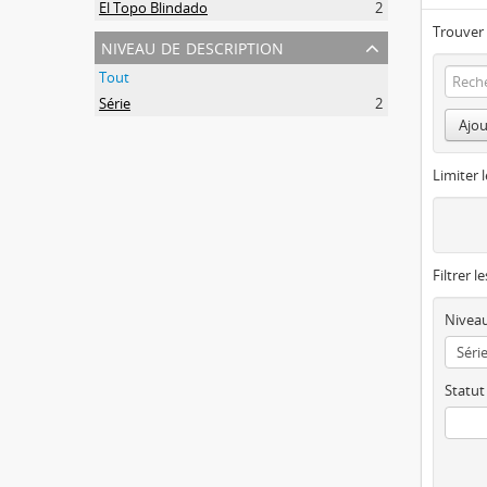
El Topo Blindado
2
Trouver 
niveau de description
Tout
Série
2
Ajou
Limiter l
Filtrer l
Niveau
Statut