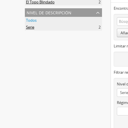
El Topo Blindado
2
Encontra
nivel de descripción
Todos
Serie
2
Añad
Limitar 
Filtrar r
Nivel 
Régime