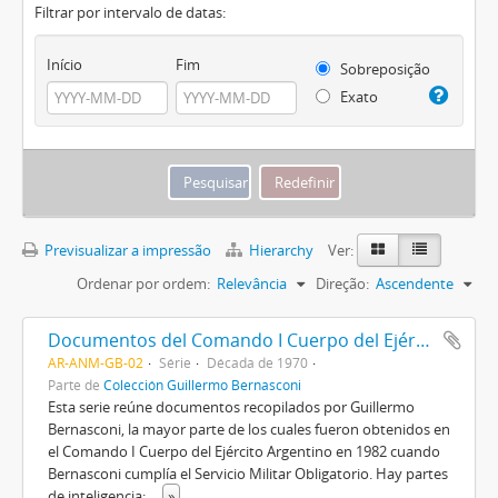
Filtrar por intervalo de datas:
Início
Fim
Sobreposição
Exato
Previsualizar a impressão
Hierarchy
Ver:
Ordenar por ordem:
Relevância
Direção:
Ascendente
Documentos del Comando I Cuerpo del Ejército Argentino
AR-ANM-GB-02
Série
Década de 1970
Parte de
Colección Guillermo Bernasconi
Esta serie reúne documentos recopilados por Guillermo
Bernasconi, la mayor parte de los cuales fueron obtenidos en
el Comando I Cuerpo del Ejército Argentino en 1982 cuando
Bernasconi cumplía el Servicio Militar Obligatorio. Hay partes
de inteligencia;
...
»