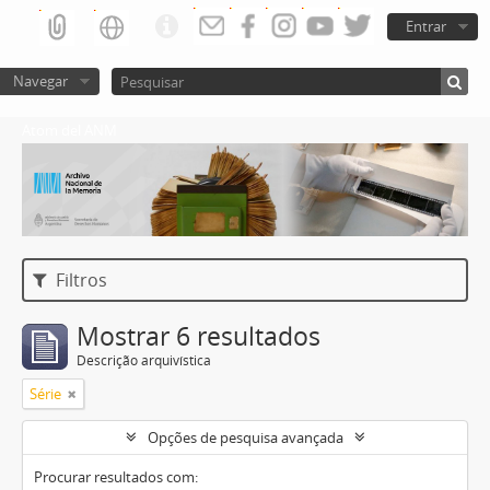
Entrar
Navegar
Atom del ANM
Filtros
Mostrar 6 resultados
Descrição arquivística
Série
Opções de pesquisa avançada
Procurar resultados com: