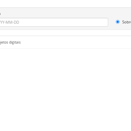
m
Sobr
etos digitais