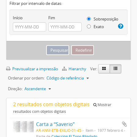
Filtrar por intervalo de datas:
Início
Fim
Sobreposição
Exato
Previsualizar a impressão
Hierarchy
Ver:
Ordenar por ordem:
Código de referência
Direção:
Ascendente
2 resultados com objetos digitais
Mostrar
resultados com objetos digitais
Carta a “Saverio”
AR-ANM-ETB-EXILIO-01-45
Item
1977 febrero 4
Parte de
Colección El Topo Blindado