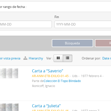
por rango de fecha :
Fin
r vista previa
Hierarchy
Ver :
Ordenar por:
Date 
Carta a “Saverio”
AR-ANM-ETB-EXILIO-01-45
Uds
1977 febrero 4
Parte de
Colección El Topo Blindado
Ikonicoff, Ignacio
Carta a “Julieta”
AR-ANM-ETB-EXILIO-01-46
Uds
1977 enero 7