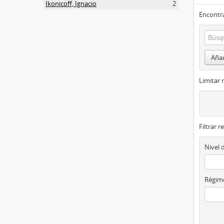
Ikonicoff, Ignacio
2
Encontra
Añad
Limitar 
Filtrar r
Nivel 
Régime