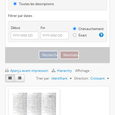
Toutes les descriptions
Filtrer par dates :
Début
Fin
Chevauchement
Exact
Aperçu avant impression
Hierarchy
Affichage :
Trier par:
Identifiant
Direction:
Croissant