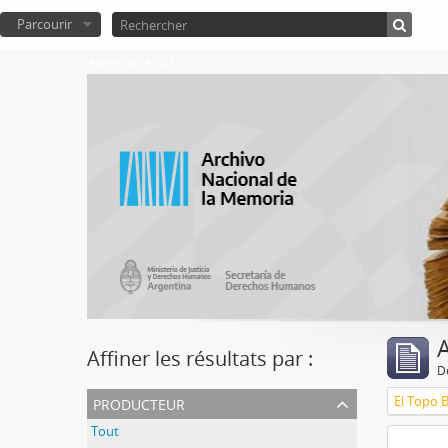
Parcourir
Atom del ANM
A
Affiner les résultats par :
D
producteur
El Topo 
Tout