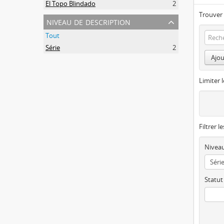
El Topo Blindado
2
Trouver 
niveau de description
Tout
Série
2
Ajou
Limiter l
Filtrer l
Niveau
Statut