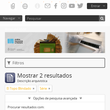
Entrar
Navegar
Atom del ANM
Filtros
Mostrar 2 resultados
Descrição arquivística
El Topo Blindado
Série
Opções de pesquisa avançada
Procurar resultados com: