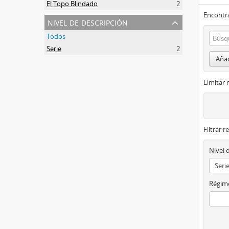
El Topo Blindado
2
Encontra
nivel de descripción
Todos
Serie
2
Añad
Limitar 
Filtrar r
Nivel 
Régime