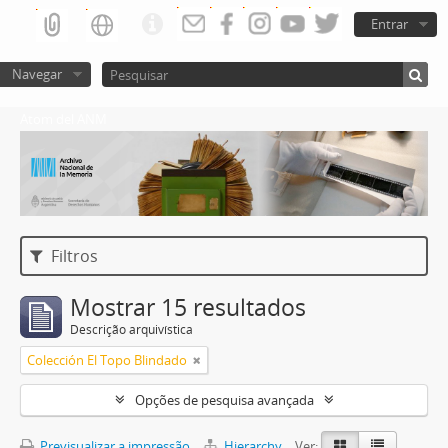
Entrar
Navegar
Atom del ANM
Filtros
Mostrar 15 resultados
Descrição arquivística
Colección El Topo Blindado
Opções de pesquisa avançada
Previsualizar a impressão
Hierarchy
Ver: