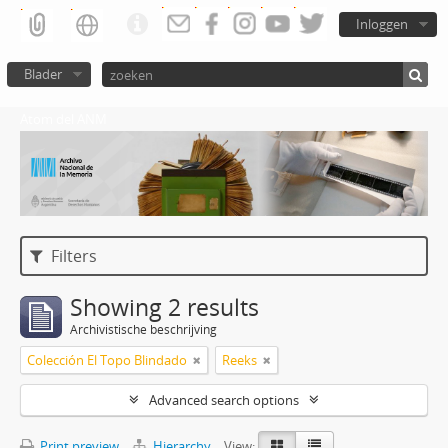
Inloggen
Blader
Atom del ANM
Filters
Showing 2 results
Archivistische beschrijving
Colección El Topo Blindado
Reeks
Advanced search options
Print preview
Hierarchy
View: