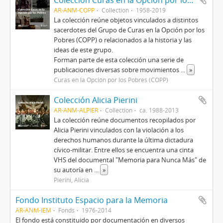
Colección Curas en la Opción por los Pobres
AR-ANM-COPP
Collection
1958-2019
La colección reúne objetos vinculados a distintos
sacerdotes del Grupo de Curas en la Opción por los
Pobres (COPP) o relacionados a la historia y las
ideas de este grupo.
Forman parte de esta colección una serie de
publicaciones diversas sobre movimientos
...
»
Curas en la Opción por los Pobres (COPP)
Colección Alicia Pierini
AR-ANM-ALPIER
Collection
ca. 1988-2013
La colección reúne documentos recopilados por
Alicia Pierini vinculados con la violación a los
derechos humanos durante la última dictadura
cívico-militar. Entre ellos se encuentra una cinta
VHS del documental "Memoria para Nunca Más" de
su autoría en
...
»
Pierini, Alicia
Fondo Instituto Espacio para la Memoria
AR-ANM-IEM
Fonds
1976-2014
El fondo está constituido por documentación en diversos