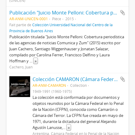
(UNICEN)
Publicación "Juicio Monte Pelloni: Cobertura periodística de las agencias de noticias Comunica y Zum"
AR-ANM-UNICEN-0001
Pièce
2015
Fait partie de
Colección Universidad Nacional del Centro de la
Provincia de Buenos Aires
Publicación titulada "Juicio Monte Pelloni: Cobertura periodística
de las agencias de noticias Comunica y Zum" (2015) escrito por
Juan Cachero, Santiago Wiggenhauser y Jonatan Salazar,
compilado por Carolina Ferrer, Francisco Delfino y Laura
Hoffman y
...
»
Cachero, Juan
Colección CAMARON (Cámara Federal en lo Penal de la Nación)
AR-ANM-CAMARON
Collection
1949-1991 (1960-1975)
La colección está conformada por documentos y
objetos reunidos por la Cámara Federal en lo Penal
de la Nación (CFPN), conocida como Camarón o
Cámara del Terror. La CFPN fue creada en mayo de
1971, durante la dictadura del general Alejando
Agustín Lanusse,
...
»
Argentina. Cámara Federal en lo Penal de la Nación