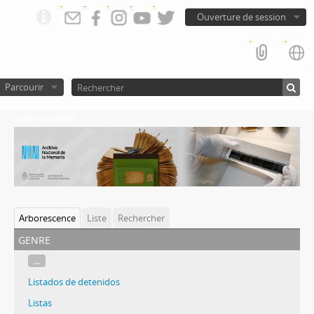
Ouverture de session
Parcourir
Atom del ANM
Arborescence
Liste
Rechercher
genre
...
Listados de detenidos
Listas