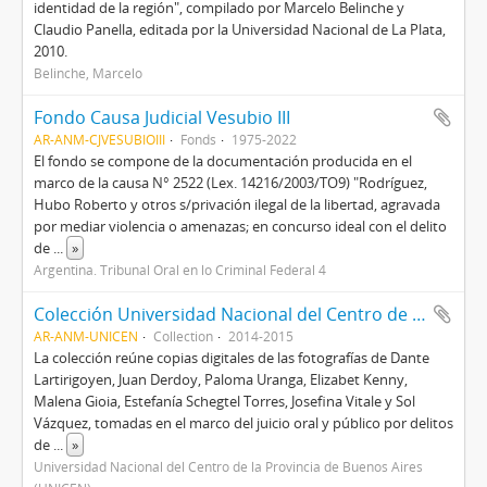
identidad de la región", compilado por Marcelo Belinche y
Claudio Panella, editada por la Universidad Nacional de La Plata,
2010.
Belinche, Marcelo
Fondo Causa Judicial Vesubio III
AR-ANM-CJVESUBIOIII
Fonds
1975-2022
El fondo se compone de la documentación producida en el
marco de la causa N° 2522 (Lex. 14216/2003/TO9) "Rodríguez,
Hubo Roberto y otros s/privación ilegal de la libertad, agravada
por mediar violencia o amenazas; en concurso ideal con el delito
de
...
»
Argentina. Tribunal Oral en lo Criminal Federal 4
Colección Universidad Nacional del Centro de la Provincia de Buenos Aires
AR-ANM-UNICEN
Collection
2014-2015
La colección reúne copias digitales de las fotografías de Dante
Lartirigoyen, Juan Derdoy, Paloma Uranga, Elizabet Kenny,
Malena Gioia, Estefanía Schegtel Torres, Josefina Vitale y Sol
Vázquez, tomadas en el marco del juicio oral y público por delitos
de
...
»
Universidad Nacional del Centro de la Provincia de Buenos Aires