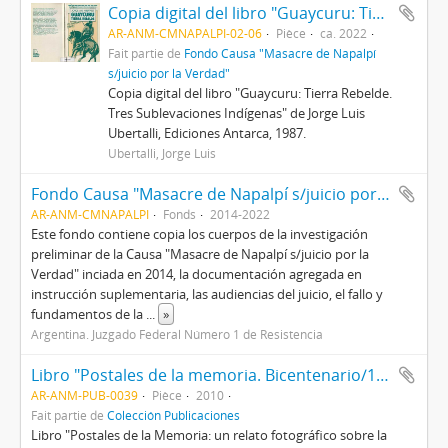
Copia digital del libro "Guaycuru: Tierra Rebelde. Tres Sublevaciones Indígenas"
AR-ANM-CMNAPALPI-02-06
Pièce
ca. 2022
Fait partie de
Fondo Causa "Masacre de Napalpí
s/juicio por la Verdad"
Copia digital del libro "Guaycuru: Tierra Rebelde.
Tres Sublevaciones Indígenas" de Jorge Luis
Ubertalli, Ediciones Antarca, 1987.
Ubertalli, Jorge Luis
Fondo Causa "Masacre de Napalpí s/juicio por la Verdad"
AR-ANM-CMNAPALPI
Fonds
2014-2022
Este fondo contiene copia los cuerpos de la investigación
preliminar de la Causa "Masacre de Napalpí s/juicio por la
Verdad" inciada en 2014, la documentación agregada en
instrucción suplementaria, las audiencias del juicio, el fallo y
fundamentos de la
...
»
Argentina. Juzgado Federal Número 1 de Resistencia
Libro "Postales de la memoria. Bicentenario/1810-2010"
AR-ANM-PUB-0039
Pièce
2010
Fait partie de
Colección Publicaciones
Libro "Postales de la Memoria: un relato fotográfico sobre la