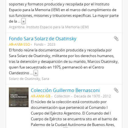
soportes y formatos producida y recopilada por el Instituto
Espacio para la Memoria (IEM) en el marco del cumplimiento de
sus funciones, misiones y tribuciones específicas. La mayor parte
de la
...
»
Argentina. Instituto Espacio para la Memoria (IEM)
Fondo Sara Solarz de Osatinsky
AR-ANM-SSO
Fonds
2023
El fondo reúne la documentación producida y recopilada por
Sara Solarz de Osatinsky, militante por los derechos humanos,
tras la detención y desaparición de su marido, Marcos Osatinsky,
quien fue secuestrado en 1975, permaneció en el Centro
Clandestino
...
»
Solarz de Osatinsky, Sara
Colección Guillermo Bernasconi
AR-ANM-GB
Collection
Década de 1970 - 2012
El núcleo de la colección está constituido por
documentación que perteneció al Comando I
Cuerpo del Ejército Argentino. El Comando del I
Cuerpo de Ejército se encuentra sito en el barrio de
Palermo de la Ciudad Autónoma de Buenos Aires,