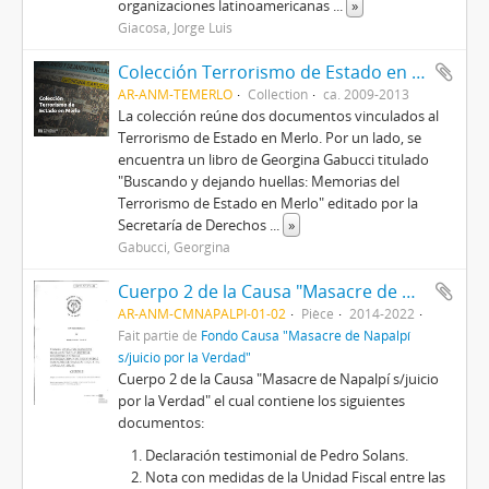
organizaciones latinoamericanas
...
»
Giacosa, Jorge Luis
Colección Terrorismo de Estado en Merlo
AR-ANM-TEMERLO
Collection
ca. 2009-2013
La colección reúne dos documentos vinculados al
Terrorismo de Estado en Merlo. Por un lado, se
encuentra un libro de Georgina Gabucci titulado
"Buscando y dejando huellas: Memorias del
Terrorismo de Estado en Merlo" editado por la
Secretaría de Derechos
...
»
Gabucci, Georgina
Cuerpo 2 de la Causa "Masacre de Napalpí s/juicio por la Verdad"
AR-ANM-CMNAPALPI-01-02
Pièce
2014-2022
Fait partie de
Fondo Causa "Masacre de Napalpí
s/juicio por la Verdad"
Cuerpo 2 de la Causa "Masacre de Napalpí s/juicio
por la Verdad" el cual contiene los siguientes
documentos:
Declaración testimonial de Pedro Solans.
Nota con medidas de la Unidad Fiscal entre las