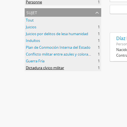
Personne
1
sujet
Tout
Juicios
1
Juicios por delitos de lesa humanidad
1
Díaz
Indultos
1
Perso
Plan de Conmoción Interna del Estado
1
Nacido
Conflicto militar entre azules y colorados
1
Contra
Guerra Fría
1
Dictadura cívico militar
1