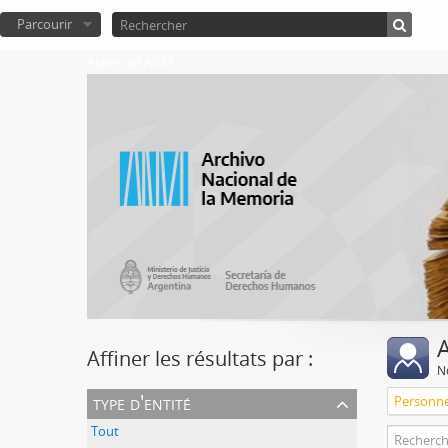
Parcourir
Atom del ANM
A
Affiner les résultats par :
No
type d'entité
Personn
Tout