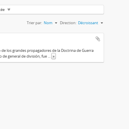
cée
Trier par:
Nom
Direction:
Décroissant
o de los grandes propagadores de la Doctrina de Guerra
o de general de división, fue
...
»