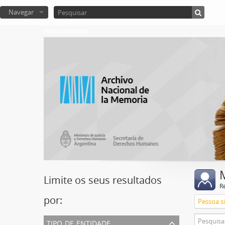
Navegar
Atom del ANM
Limite os seus resultados
R
por:
Pessoa s
tipo de entidade