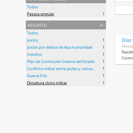
Todos
Pessoa singular
1
assunto
Todos
Díaz
Juicios
1
Pessoa
Juicios por delitos de lesa humanidad
1
Nacido
Indultos
1
Contra
Plan de Conmoción Interna del Estado
1
Conflicto militar entre azules y colorados
1
Guerra Fría
1
Dictadura cívico militar
1