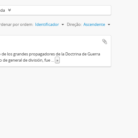
ada
rdenar por ordem:
Identificador
Direção:
Ascendente
o de los grandes propagadores de la Doctrina de Guerra
o de general de división, fue
...
»