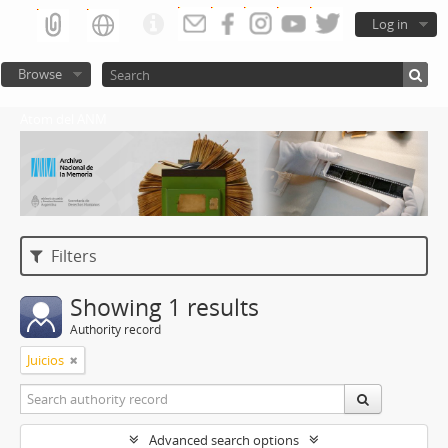
Log in
Browse
Atom del ANM
Filters
Showing 1 results
Authority record
Juicios
Advanced search options