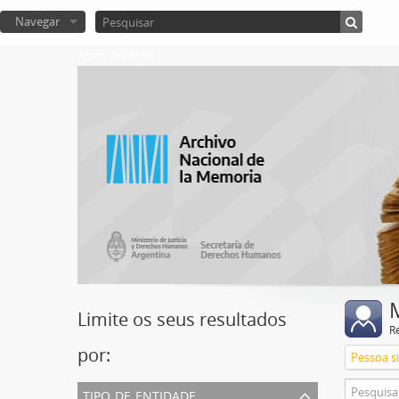
Navegar
Atom del ANM
Limite os seus resultados
R
por:
Pessoa s
tipo de entidade