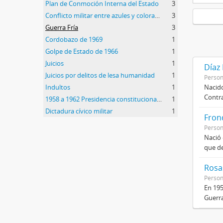
Plan de Conmoción Interna del Estado
3
Conflicto militar entre azules y colorados
3
Guerra Fría
3
Cordobazo de 1969
1
Golpe de Estado de 1966
1
Juicios
1
Díaz
Juicios por delitos de lesa humanidad
1
Perso
Indultos
1
Nacido
Contra
1958 a 1962 Presidencia constitucional de Arturo Frondizi
1
Dictadura cívico militar
1
Frond
Perso
Nació 
que de
Rosas
Perso
En 195
Guerra