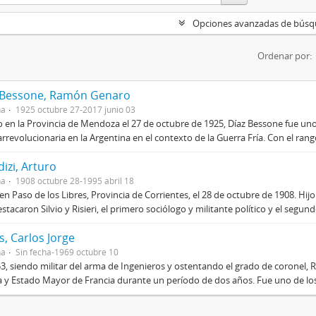
Opciones avanzadas de bús
Ordenar por:
 Bessone, Ramón Genaro
na
1925 octubre 27-2017 junio 03
 en la Provincia de Mendoza el 27 de octubre de 1925, Díaz Bessone fue un
rrevolucionaria en la Argentina en el contexto de la Guerra Fría. Con el rang
izi, Arturo
na
1908 octubre 28-1995 abril 18
en Paso de los Libres, Provincia de Corrientes, el 28 de octubre de 1908. Hij
stacaron Silvio y Risieri, el primero sociólogo y militante político y el segun
, Carlos Jorge
na
Sin fecha-1969 octubre 10
3, siendo militar del arma de Ingenieros y ostentando el grado de coronel, R
 y Estado Mayor de Francia durante un período de dos años. Fue uno de los 