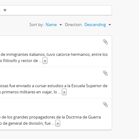
s
Sort by:
Name
Direction:
Descending
o de inmigrantes italianos, tuvo catorce hermanos, entre los
do filósofo y rector de
...
»
osas fue enviado a cursar estudios a la Escuela Superior de
primeros militares en viajar, lo
...
»
o de los grandes propagadores de la Doctrina de Guerra
o de general de división, fue
...
»