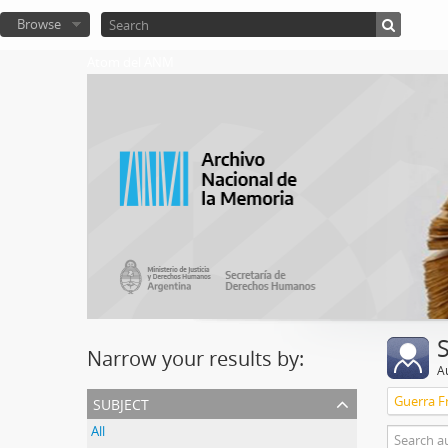
Browse
Atom del ANM
Narrow your results by:
A
subject
Guerra Fr
All