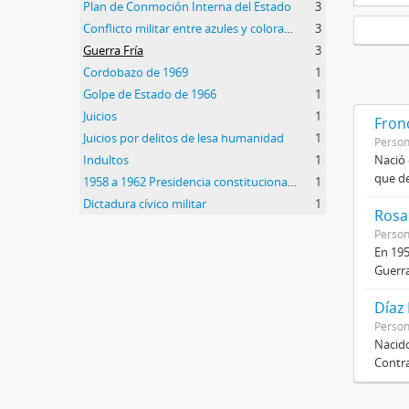
Plan de Conmoción Interna del Estado
3
Conflicto militar entre azules y colorados
3
Guerra Fría
3
Cordobazo de 1969
1
Golpe de Estado de 1966
1
Juicios
1
Frond
Juicios por delitos de lesa humanidad
1
Perso
Indultos
1
Nació 
que de
1958 a 1962 Presidencia constitucional de Arturo Frondizi
1
Dictadura cívico militar
1
Rosas
Perso
En 195
Guerra
Díaz
Perso
Nacido
Contra