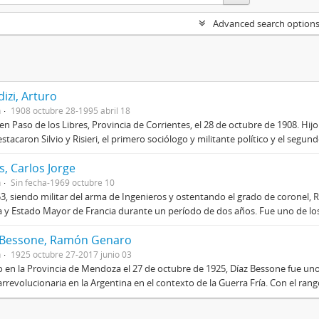
Advanced search option
izi, Arturo
n
1908 octubre 28-1995 abril 18
en Paso de los Libres, Provincia de Corrientes, el 28 de octubre de 1908. Hij
stacaron Silvio y Risieri, el primero sociólogo y militante político y el segun
, Carlos Jorge
n
Sin fecha-1969 octubre 10
3, siendo militar del arma de Ingenieros y ostentando el grado de coronel, R
 y Estado Mayor de Francia durante un período de dos años. Fue uno de los 
 Bessone, Ramón Genaro
n
1925 octubre 27-2017 junio 03
 en la Provincia de Mendoza el 27 de octubre de 1925, Díaz Bessone fue un
rrevolucionaria en la Argentina en el contexto de la Guerra Fría. Con el rang