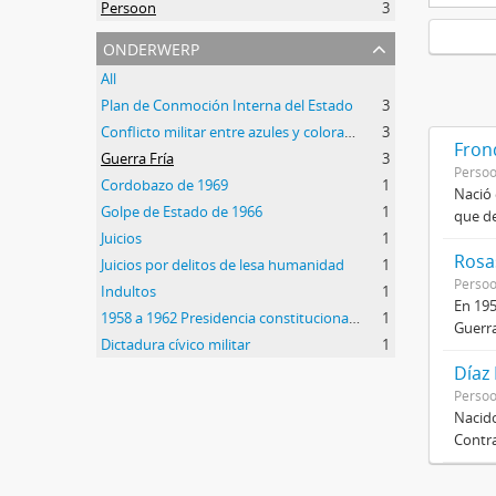
Persoon
3
onderwerp
All
Plan de Conmoción Interna del Estado
3
Conflicto militar entre azules y colorados
3
Frond
Guerra Fría
3
Perso
Cordobazo de 1969
1
Nació 
Golpe de Estado de 1966
1
que de
Juicios
1
Rosas
Juicios por delitos de lesa humanidad
1
Perso
Indultos
1
En 195
1958 a 1962 Presidencia constitucional de Arturo Frondizi
1
Guerra
Dictadura cívico militar
1
Díaz
Perso
Nacido
Contra