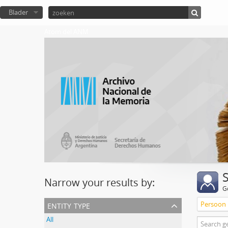
Blader
Atom del ANM
Narrow your results by:
G
entity type
Persoon
All