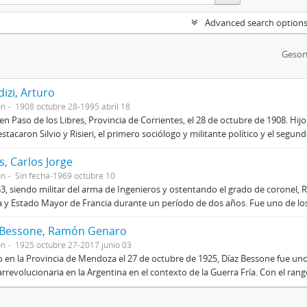
Advanced search option
Gesor
izi, Arturo
on
1908 octubre 28-1995 abril 18
en Paso de los Libres, Provincia de Corrientes, el 28 de octubre de 1908. Hij
stacaron Silvio y Risieri, el primero sociólogo y militante político y el segun
, Carlos Jorge
on
Sin fecha-1969 octubre 10
3, siendo militar del arma de Ingenieros y ostentando el grado de coronel, R
 y Estado Mayor de Francia durante un período de dos años. Fue uno de los 
 Bessone, Ramón Genaro
on
1925 octubre 27-2017 junio 03
 en la Provincia de Mendoza el 27 de octubre de 1925, Díaz Bessone fue un
rrevolucionaria en la Argentina en el contexto de la Guerra Fría. Con el rang