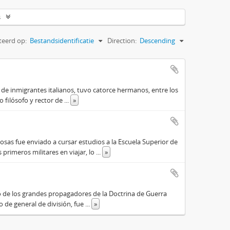
s
teerd op:
Bestandsidentificatie
Direction:
Descending
o de inmigrantes italianos, tuvo catorce hermanos, entre los
do filósofo y rector de
...
»
osas fue enviado a cursar estudios a la Escuela Superior de
primeros militares en viajar, lo
...
»
o de los grandes propagadores de la Doctrina de Guerra
o de general de división, fue
...
»